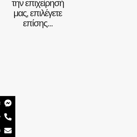
την επιχείρησή
μας, επιλέγετε
επίσης...
t
ν
α