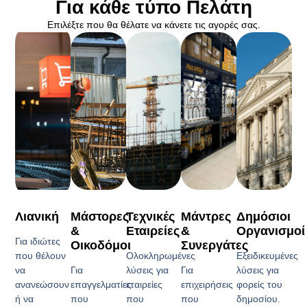
Για κάθε τύπο Πελάτη
Επιλέξτε που θα θέλατε να κάνετε τις αγορές σας.
Λιανική
Μάστορες
Τεχνικές
Μάντρες
Δημόσιοι
&
Εταιρείες
&
Οργανισμοί
Για ιδιώτες
Οικοδόμοι
Συνεργάτες
που θέλουν
Ολοκληρωμένες
Εξειδικευμένες
να
Για
λύσεις για
Για
λύσεις για
ανανεώσουν
επαγγελματίες
εταιρείες
επιχειρήσεις
φορείς του
ή να
που
που
που
δημοσίου.