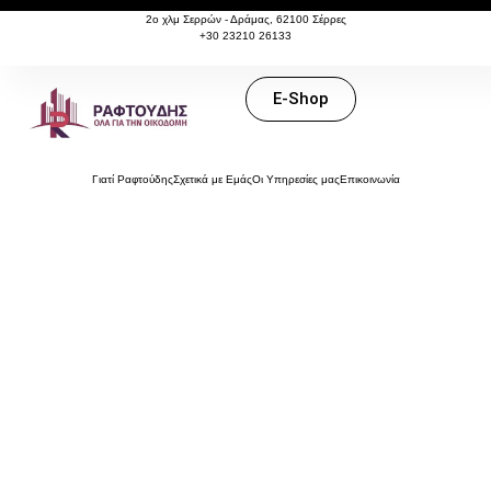
content
2o χλμ Σερρών - Δράμας, 62100 Σέρρες
+30 23210 26133
E-Shop
Γιατί Ραφτούδης
Σχετικά με Εμάς
Οι Υπηρεσίες μας
Επικοινωνία
Όλα για το σπίτι που
ονειρεύεσαι.