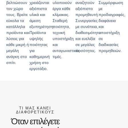
βελτιώσουν
χρειάζονται
υλοποιούν
αναζητούν
Συμμόρφωση
τον χώρο
αξιόπιστα
έργα κάθε
αξιόπιστο
με
τους. Βρείτε
υλικά και
κλίμακας.
προμηθευτή.
προδιαγραφές,
εύκολα τα
άμεση
Σταθερή
Συνεργασίες
διαφάνεια
κατάλληλα
εξυπηρέτηση.
ποιότητα,
με συνέπεια,
και
προϊόντα και
Προϊόντα
τεχνική
διαθεσιμότητα
υποστήριξη
λύσεις για
υψηλής
υποστήριξη
και ευελιξία
σε
κάθε μικρή ή
ποιότητας
και
σε μεγάλες
διαδικασίες
μεγάλη
για
ανταγωνιστικές
ποσότητες.
προμηθειών.
ανάγκη στο
καθημερινή
τιμές.
σπίτι.
χρήση στο
εργοτάξιο.
ΤΙ ΜΑΣ ΚΑΝΕΙ
ΔΙΑΦΟΡΕΤΙΚΟΥΣ
Όταν επιλέγετε